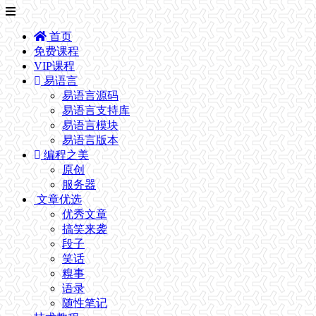
首页
免费课程
VIP课程
易语言
易语言源码
易语言支持库
易语言模块
易语言版本
编程之美
原创
服务器
文章优选
优秀文章
搞笑来袭
段子
笑话
糗事
语录
随性笔记