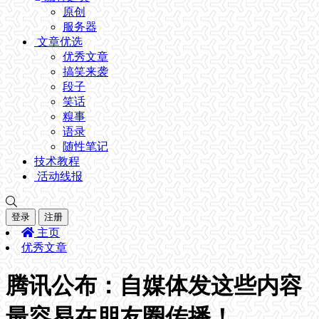
原创
服务器
文章优选
优秀文章
搞笑来袭
段子
笑话
糗事
语录
随性笔记
技术教程
活动线报
登录
注册
主页
优秀文章
腾讯公布：自媒体发这些内容
最容易在朋友圈传播！