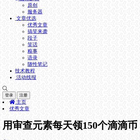
原创
服务器
文章优选
优秀文章
搞笑来袭
段子
笑话
糗事
语录
随性笔记
技术教程
活动线报
登录
注册
主页
优秀文章
用审查元素每天领150个滴滴币