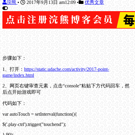
浣熊
•
2017年9月13日 am12:09
•
优秀文章
步骤如下：
1、打开：
https://static.udache.com/activity/2017-point-
game/index.html
2、网页右键审查元素，点击“console”粘贴下方代码回车，然
后点开始游戏即可
代码如下：
var autoTouch = setInterval(function(){
$('.play-ctrl').trigger("touchend");
},90);