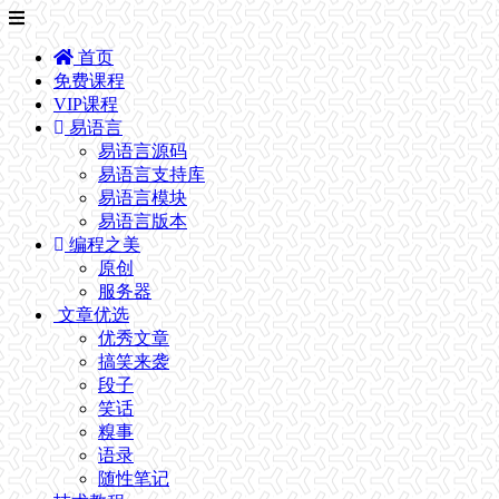
首页
免费课程
VIP课程
易语言
易语言源码
易语言支持库
易语言模块
易语言版本
编程之美
原创
服务器
文章优选
优秀文章
搞笑来袭
段子
笑话
糗事
语录
随性笔记