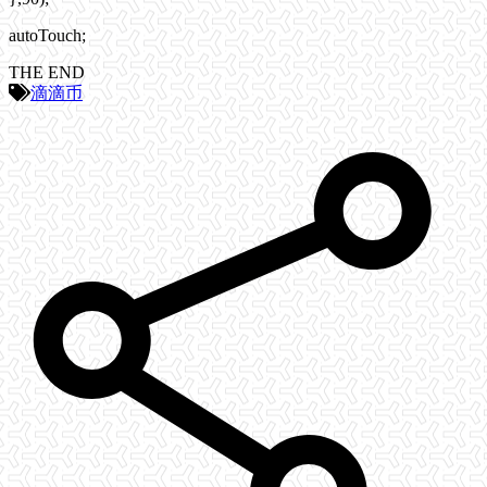
autoTouch;
THE END
滴滴币