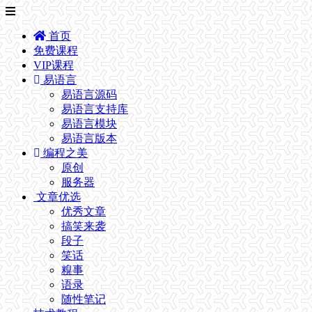
首页
免费课程
VIP课程
易语言
易语言源码
易语言支持库
易语言模块
易语言版本
编程之美
原创
服务器
文章优选
优秀文章
搞笑来袭
段子
笑话
糗事
语录
随性笔记