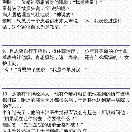
观时，一位精神病患者对他吼道：“我是教皇！ ”
富翁皱了皱眉头说：“谁说的呢？”
病人居然理直气壮地说：“神说的！ ”
这时，只见另一个患者跳出来大声说：“不，我没说过这种
话，这个家伙自以为是教皇。”
9、肖恩骑自行车摔伤，得住院治疗，一位年轻美貌的护士拿
着表格让他填。肖恩填好，递上表格。“还有什么填漏的？”女
护士问。
“有！ ”肖恩想了想说，“我是个单身汉。”
10、从前有个神经病人，他有个嗜好就是把他看到的所有玻璃
都打破，附近的邻居为此都很头痛，于是将他送到精神病院去
治疗……
半年过去了，他的主治医生觉得应该会有起色，所以就问他：
“如果现在让你出去，你要做什么？”
他回答：“先把医院的玻璃全都打破！ ”
医生想这还得了！于是继续把他留在医院。