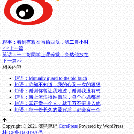
糗事：看到有糗友写偷西瓜，我二哥小时
< <上一篇
笑话：一二货同学上课碎觉，突然他放在
下一篇>>
相关内容
短语：Mutually guard to the old buch
短语：你知不知道，我的心又一次的狠狠
短语：谢谢你曾让我难过，谢谢我没有想
短语：海上流浪得许愿瓶，每个心愿都是
短语：真正爱一个人，就千万不要进入他
短语：每一份长久的爱背后，都会有一个
Copyright © 2021 浣熊笔记
CorePress
Powered by WordPress
桂ICP备16001976号