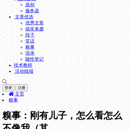
原创
服务器
文章优选
优秀文章
搞笑来袭
段子
笑话
糗事
语录
随性笔记
技术教程
活动线报
登录
注册
主页
糗事
糗事：刚有儿子，怎么看怎么
不像我（其