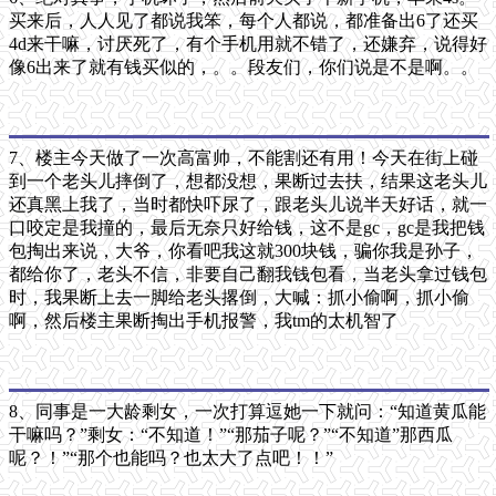
买来后，人人见了都说我笨，每个人都说，都准备出6了还买
4d来干嘛，讨厌死了，有个手机用就不错了，还嫌弃，说得好
像6出来了就有钱买似的，。。段友们，你们说是不是啊。。
7、楼主今天做了一次高富帅，不能割还有用！今天在街上碰
到一个老头儿摔倒了，想都没想，果断过去扶，结果这老头儿
还真黑上我了，当时都快吓尿了，跟老头儿说半天好话，就一
口咬定是我撞的，最后无奈只好给钱，这不是gc，gc是我把钱
包掏出来说，大爷，你看吧我这就300块钱，骗你我是孙子，
都给你了，老头不信，非要自己翻我钱包看，当老头拿过钱包
时，我果断上去一脚给老头撂倒，大喊：抓小偷啊，抓小偷
啊，然后楼主果断掏出手机报警，我tm的太机智了
8、同事是一大龄剩女，一次打算逗她一下就问：“知道黄瓜能
干嘛吗？”剩女：“不知道！”“那茄子呢？”“不知道”那西瓜
呢？！”“那个也能吗？也太大了点吧！！”