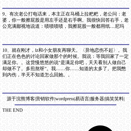
9、有次老公打电话来，本主正在马桶上拉粑粑，老公问：老
婆，你一般擦屁股是用左手还是右手啊。我很快回答右手，老
公充满鄙视地说道：啧啧啧啧，我擦屁股一般都用纸…尼玛
10、就在刚才，lz和小女朋友再聊天。〈异地恋伤不起〉。我
们正在色色的讨论回家做那个的时候。我说：等我回家了一定
满足你。。这货慢悠悠的说“是满足你吧，天天看别人做自己
却做不了。多煎熬呀”。我……你……知道的太多了。把我憋
到内伤，半天不知道怎么回她。。
源于浣熊博客|营销软件|wordpress|易语言|服务器|搞笑笑料|
THE END