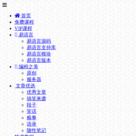
首页
免费课程
VIP课程
易语言
易语言源码
易语言支持库
易语言模块
易语言版本
编程之美
原创
服务器
文章优选
优秀文章
搞笑来袭
段子
笑话
糗事
语录
随性笔记