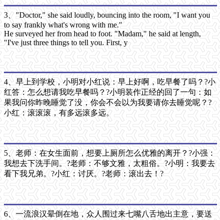
3、"Doctor," she said loudly, bouncing into the room, "I want you
to say frankly what's wrong with me."
He surveyed her from head to foot. "Madam," he said at length,
"I've just three things to tell you. First, y
4、早上到学校，小明对小红说：早上好啊，吃早餐了吗？?小
红答：怎么想请我吃早餐吗？?小明装作正经的回了一句：如
果我问你昨晚睡觉了没，你会不会以为我要请你去睡觉呢？?
小红：滚滚滚，有多远滚多远。
5、老师：在女生面前，想要上厕所怎么优雅的离开？?小强：
我想去下洗手间。?老师：不够文雅，太粗俗。?小明：我要去
看下我兄弟。?小红：讨厌。?老师：滚出去！?
6、一流浪汉晕倒在地，众人围过来七嘴八舌地出主意，要送