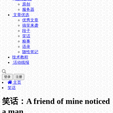
原创
服务器
文章优选
优秀文章
搞笑来袭
段子
笑话
糗事
语录
随性笔记
技术教程
活动线报
登录
注册
主页
笑话
笑话：A friend of mine noticed
a man