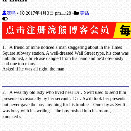
浣熊
•
2017年4月3日 pm11:28
•
笑话
1、A friend of mine noticed a man staggering about in the Times
Square subway station. A well-dressed Wall Street type, his coat was
unbuttoned, a briefcase dangled from his hand and he'd obviously
had one too many.
Asked if he was all right, the man
2、A wealthy old lady who lived near Dr．Swift used to send him
presents occasionally by her servant．Dr．Swift took her presents
but never gave the boy anything for his trouble．One day as Swift
was busy with his writing， the boy rushed into his room，
knocked s