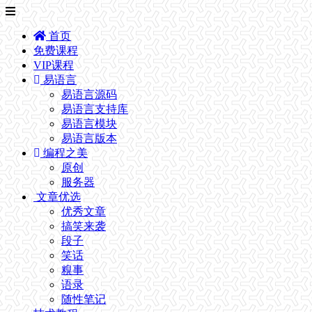
首页
免费课程
VIP课程
易语言
易语言源码
易语言支持库
易语言模块
易语言版本
编程之美
原创
服务器
文章优选
优秀文章
搞笑来袭
段子
笑话
糗事
语录
随性笔记