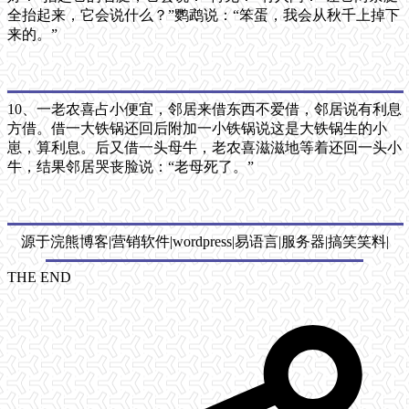
全抬起来，它会说什么？”鹦鹉说：“笨蛋，我会从秋千上掉下
来的。”
10、一老农喜占小便宜，邻居来借东西不爱借，邻居说有利息
方借。借一大铁锅还回后附加一小铁锅说这是大铁锅生的小
崽，算利息。后又借一头母牛，老农喜滋滋地等着还回一头小
牛，结果邻居哭丧脸说：“老母死了。”
源于浣熊博客|营销软件|wordpress|易语言|服务器|搞笑笑料|
THE END