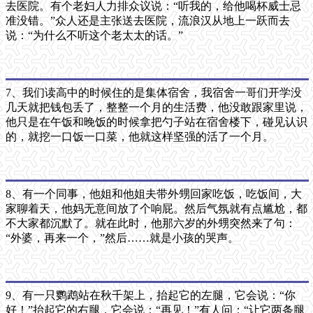
去医院。有个老妇人力排众议说：“听我的，给他喝杯威士忌
准没错。”众人还是主张送去医院，流浪汉从地上一跃而去
说：“为什么不听这个老太太的话。”
7、我们读高中的时候住的是集体宿舍，我宿舍一哥们开学没
几天就把钱包丢了，整整一个月的生活费，他没敢跟家里说，
他只是在午饭和晚饭的时候拿把勺子站在宿舍楼下，碰见认识
的，就挖一口饭一口菜，他就这样坚强的活了一个月。
8、有一个同事，他姐和他姐夫带外甥回家吃饭，吃饭间，大
家聊着天，他妈无意间放了个响屁。然后气氛就有点尴尬，都
不大家都沉默了。就在此时，他那六岁的外甥突然来了句：
“外婆，再来一个，”然后……就是小孩的哭声。
9、有一只鹦鹉站在秋千架上，抬起它的左腿，它会说：“你
好！”抬起它的右腿，它会说：“再见！”有人问：“让它两条腿