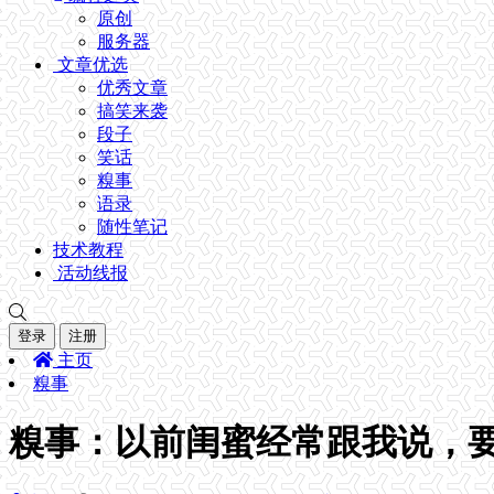
原创
服务器
文章优选
优秀文章
搞笑来袭
段子
笑话
糗事
语录
随性笔记
技术教程
活动线报
登录
注册
主页
糗事
糗事：以前闺蜜经常跟我说，