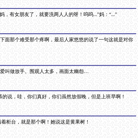
有女朋友了，就要洗两人人的呀！呜呜...”妈：“...”
我下面那个难受那个疼啊，最后人家悠悠的说了一句这就是对你
种爱叫做放手。围观人太多，画面太幽怨…
慕的说，哇，你们真好，你们虽然放假晚，但是上班早啊！
己指着柜台，就是那个啊！她说这是黄果树！