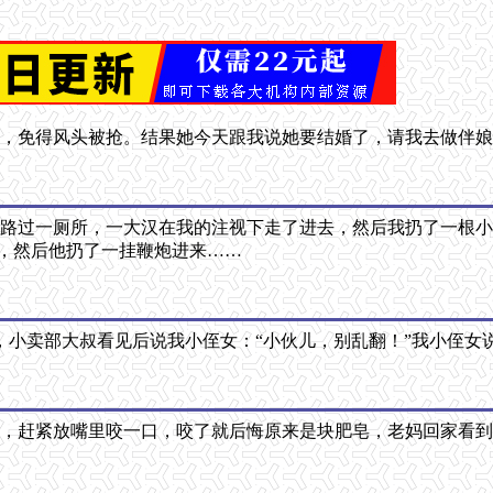
的，免得风头被抢。结果她今天跟我说她要结婚了，请我去做伴
，路过一厕所，一大汉在我的注视下走了进去，然后我扔了一根
，然后他扔了一挂鞭炮进来……
小卖部大叔看见后说我小侄女：“小伙儿，别乱翻！”我小侄女说：
，赶紧放嘴里咬一口，咬了就后悔原来是块肥皂，老妈回家看到