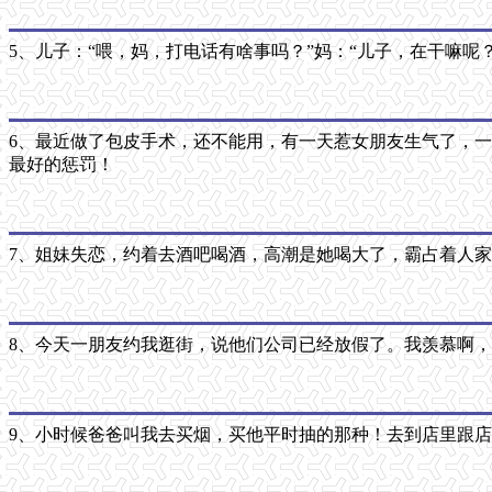
5、儿子：“喂，妈，打电话有啥事吗？”妈：“儿子，在干嘛呢？”
6、最近做了包皮手术，还不能用，有一天惹女朋友生气了，
最好的惩罚！
7、姐妹失恋，约着去酒吧喝酒，高潮是她喝大了，霸占着人
8、今天一朋友约我逛街，说他们公司已经放假了。我羡慕啊
9、小时候爸爸叫我去买烟，买他平时抽的那种！去到店里跟店