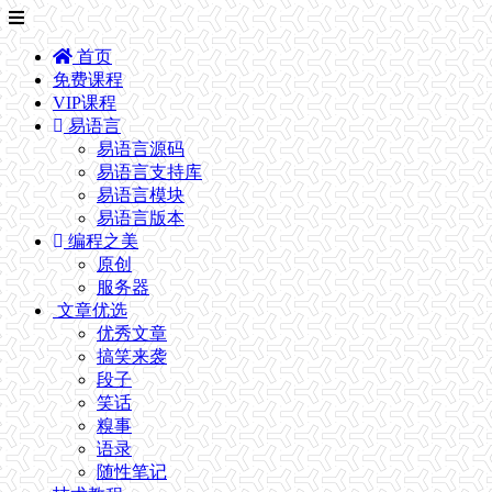
首页
免费课程
VIP课程
易语言
易语言源码
易语言支持库
易语言模块
易语言版本
编程之美
原创
服务器
文章优选
优秀文章
搞笑来袭
段子
笑话
糗事
语录
随性笔记