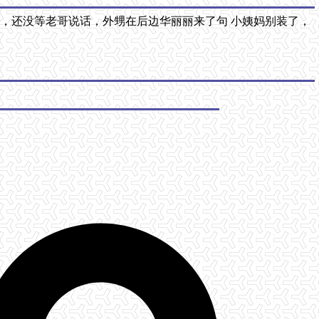
，还没等老哥说话，外甥在后边华丽丽来了句 小姨妈别装了，