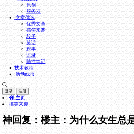
原创
服务器
文章优选
优秀文章
搞笑来袭
段子
笑话
糗事
语录
随性笔记
技术教程
活动线报
登录
注册
主页
搞笑来袭
神回复：楼主：为什么女生总