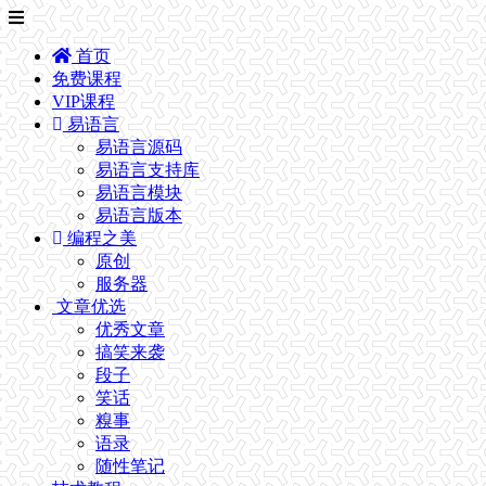
首页
免费课程
VIP课程
易语言
易语言源码
易语言支持库
易语言模块
易语言版本
编程之美
原创
服务器
文章优选
优秀文章
搞笑来袭
段子
笑话
糗事
语录
随性笔记