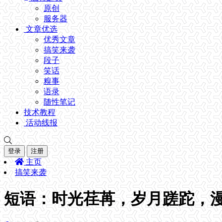
原创
服务器
文章优选
优秀文章
搞笑来袭
段子
笑话
糗事
语录
随性笔记
技术教程
活动线报
登录
注册
主页
搞笑来袭
短语：时光荏苒，岁月蹉跎，