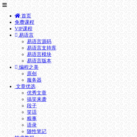
首页
免费课程
VIP课程
易语言
易语言源码
易语言支持库
易语言模块
易语言版本
编程之美
原创
服务器
文章优选
优秀文章
搞笑来袭
段子
笑话
糗事
语录
随性笔记