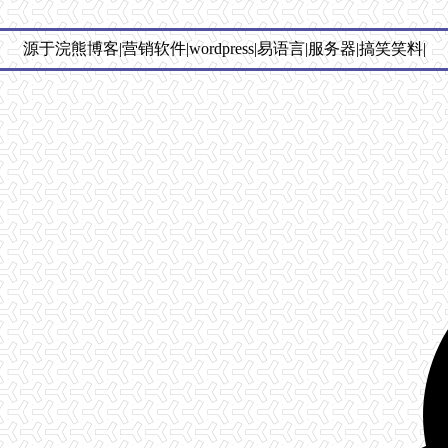
源于浣熊博客|营销软件|wordpress|易语言|服务器|搞笑笑料|