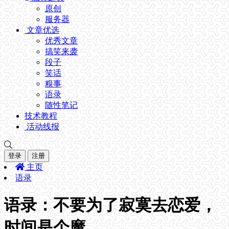
原创
服务器
文章优选
优秀文章
搞笑来袭
段子
笑话
糗事
语录
随性笔记
技术教程
活动线报
登录
注册
主页
语录
语录：不要为了寂寞去恋爱，
时间是个魔