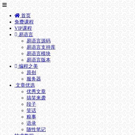
首页
免费课程
VIP课程
易语言
易语言源码
易语言支持库
易语言模块
易语言版本
编程之美
原创
服务器
文章优选
优秀文章
搞笑来袭
段子
笑话
糗事
语录
随性笔记