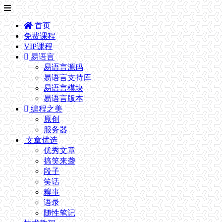
首页
免费课程
VIP课程
易语言
易语言源码
易语言支持库
易语言模块
易语言版本
编程之美
原创
服务器
文章优选
优秀文章
搞笑来袭
段子
笑话
糗事
语录
随性笔记