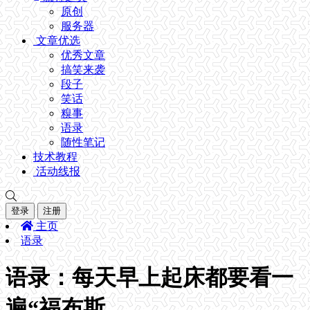
原创
服务器
文章优选
优秀文章
搞笑来袭
段子
笑话
糗事
语录
随性笔记
技术教程
活动线报
登录
注册
主页
语录
语录：每天早上起床都要看一
遍“福布斯