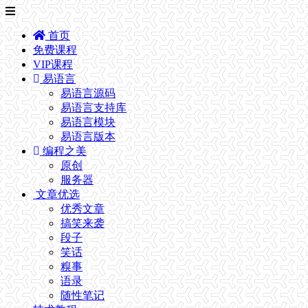
首页
免费课程
VIP课程
易语言
易语言源码
易语言支持库
易语言模块
易语言版本
编程之美
原创
服务器
文章优选
优秀文章
搞笑来袭
段子
笑话
糗事
语录
随性笔记