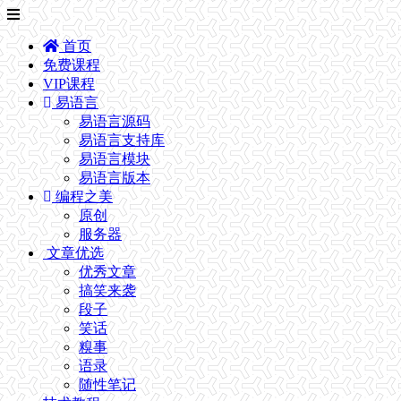
首页
免费课程
VIP课程
易语言
易语言源码
易语言支持库
易语言模块
易语言版本
编程之美
原创
服务器
文章优选
优秀文章
搞笑来袭
段子
笑话
糗事
语录
随性笔记