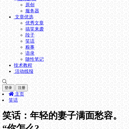
原创
服务器
文章优选
优秀文章
搞笑来袭
段子
笑话
糗事
语录
随性笔记
技术教程
活动线报
登录
注册
主页
笑话
笑话：年轻的妻子满面愁容。
“你怎么?