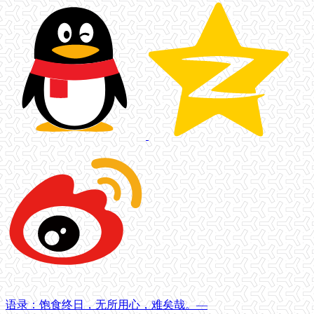
语录：饱食终日，无所用心，难矣哉。—