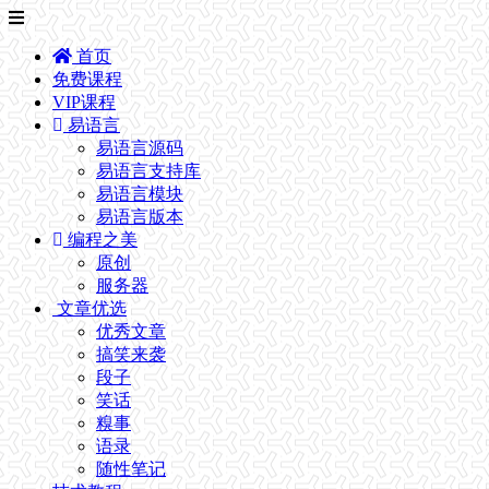
首页
免费课程
VIP课程
易语言
易语言源码
易语言支持库
易语言模块
易语言版本
编程之美
原创
服务器
文章优选
优秀文章
搞笑来袭
段子
笑话
糗事
语录
随性笔记