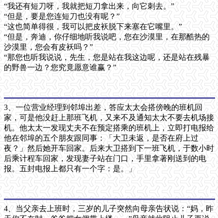
“我还有短刀呀，我就把短刀拿出来，向它刺去。”
“但是，要是您连短刀也没有呢？”
“这也简单得很，我可以把皮袄脱下来塞在它嘴里。”
“但是，奔迪，你仔细地听我说吧，您在沙漠里，在那酷热的
沙漠里，您会有皮袄吗？”
“那您也听我说说，先生，您是站在我这边呢，还是站在残暴
的野兽一边？您究竟愿意谁赢？”
3、一位营业经理到邻埠出差，答应太太会搭傍晚的班机回
家，可是他没赶上那班飞机，又来不及通知太太不要去机场接
机。他太太一发现丈夫不在预定搭乘的班机上，立即打电报给
他在邻埠的五个朋友跟同事：「大卫未返，是否在府上过
夜？」然后她开车回家。后来大卫搭到下一班飞机，于数小时
后乘计程车回家，发现妻子站在门口，手里拿著刚送到的电
报。五封电报上都只有一个字：是。」
4、当父亲去上班时，三岁的儿子突然向母亲告状说：“妈，昨