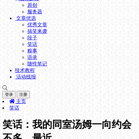
原创
服务器
文章优选
优秀文章
搞笑来袭
段子
笑话
糗事
语录
随性笔记
技术教程
活动线报
登录
注册
主页
笑话
笑话：我的同室汤姆一向约会
不多，最近