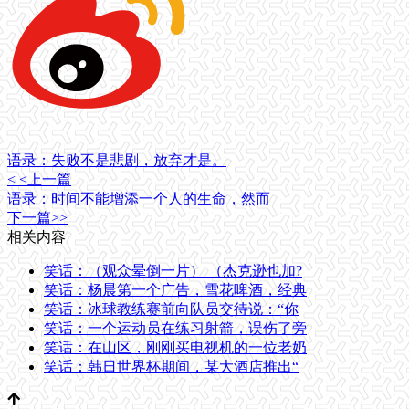
语录：失败不是悲剧，放弃才是。
< <上一篇
语录：时间不能增添一个人的生命，然而
下一篇>>
相关内容
笑话：（观众晕倒一片） （杰克逊也加?
笑话：杨晨第一个广告，雪花啤酒，经典
笑话：冰球教练赛前向队员交待说：“你
笑话：一个运动员在练习射箭，误伤了旁
笑话：在山区，刚刚买电视机的一位老奶
笑话：韩日世界杯期间，某大酒店推出“