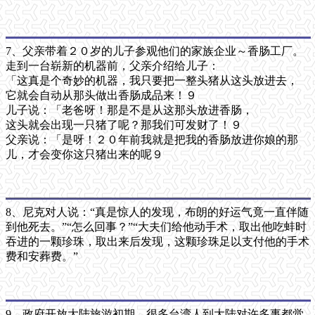
7、父亲带着２０岁的儿子参观他们的家族企业～香肠工厂。
走到一台崭新的机器前，父亲介绍给儿子：
「这真是个奇妙的机器，我只要把一整头猪从这头放进去，
它就会自动从那头做出香肠成品来！９
儿子说：「老爸呀！那是不是从这那头放进香肠，
这头就会出现一只猪了呢？那我们可发财了！９
父亲说：「是呀！２０年前我就是把我的香肠放进你娘的那
儿，才会变你这只猪出来的呢９
8、尼克对人说：“真是惊人的发现，布朗的好运气竟一直伴随
到他死去。”“怎么回事？”“大夫们给他动手术，取出他吃蚌时
吞进的一颗珍珠，取出来后发现，这颗珍珠足以支付他的手术
费和安葬费。”
9、政府开放大陆旅游初期，很多台湾人到大陆对许多事都觉