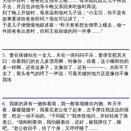
天你不在时，爸爸把女佣带上楼……”母亲就此阻止儿子再说
不去，并且告诉他等今晚父亲回来吃饭时再说。
到了晚上开饭时，母亲温和地对儿子说：“小宝贝，你不是有
故事要讲给爸爸听吗？现在可以讲了。”
于是儿子便慢慢地叙述着：“昨天爸爸把女佣带上楼去，做一
件跟爸爸出差时，你和王叔叔做的同一件事……”
5、妻在保健站生一女儿，夫在一傍闷闷不乐，妻便安慰其夫
曰：你看我们的女儿多漂亮啊，特像你，你看，这小嘴和你的
多一样啊，还有这鼻子，太像你了，还有~~~~~~~。夫听不下
去了，垂头丧气的哼了一声说：可最关键的地方还是像你不像
我埃
6、我家的床有一侧挨着墙，我一般靠墙睡在内侧。昨天半
夜，朦朦胧胧中，我看见老公坐了起来，左手撑住我这边的墙
壁，然后一动不动的。“干吗呢？”我奇怪地问，并轻轻推了推
老公。“墙刚刚要倒，我怕砸着你，还好，被我撑住了，睡
吧。”老公收回手，转了个身，又呼呼睡了……