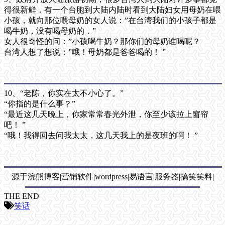
得很新鲜．有一个台胞到大陆内陆时看到大陆妇女用母奶在喂
小孩，就向那位喂母奶的女人说：”在台湾我们的小孩子都是
喝牛奶，没有喝母奶的．”
女人很奇怪的问：”小孩喝牛奶？那你们的母奶谁喝呢？
台湾人想了想说：”哦！母奶都是爸爸喝的！ ”
10、“老陈，你实在太不小心了。”
“你指的是什么事？”
“最近这几天晚上，你家常常春光外泄，你至少该拉上窗帘
吧！ ”
“哦！我得回去问我太太，这几天我上的是夜班的啊！ ”
源于浣熊博客|营销软件|wordpress|易语言|服务器|搞笑笑料|
THE END
笑话