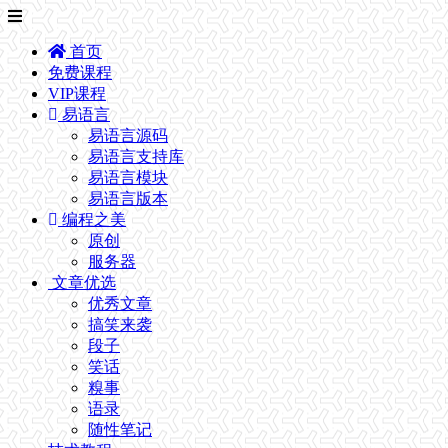
首页
免费课程
VIP课程
易语言
易语言源码
易语言支持库
易语言模块
易语言版本
编程之美
原创
服务器
文章优选
优秀文章
搞笑来袭
段子
笑话
糗事
语录
随性笔记