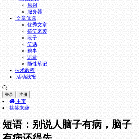
原创
服务器
文章优选
优秀文章
搞笑来袭
段子
笑话
糗事
语录
随性笔记
技术教程
活动线报
登录
注册
主页
搞笑来袭
短语：别说人脑子有病，脑子
有病还得先