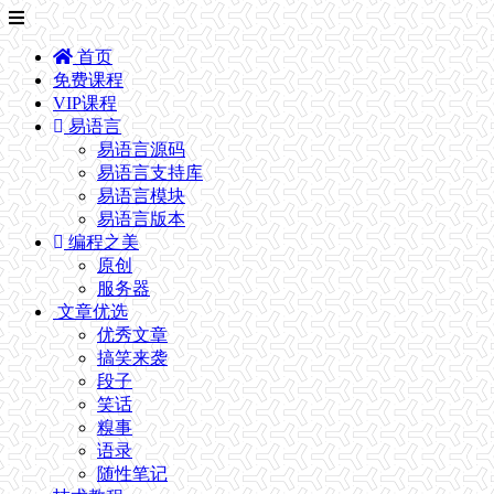
首页
免费课程
VIP课程
易语言
易语言源码
易语言支持库
易语言模块
易语言版本
编程之美
原创
服务器
文章优选
优秀文章
搞笑来袭
段子
笑话
糗事
语录
随性笔记