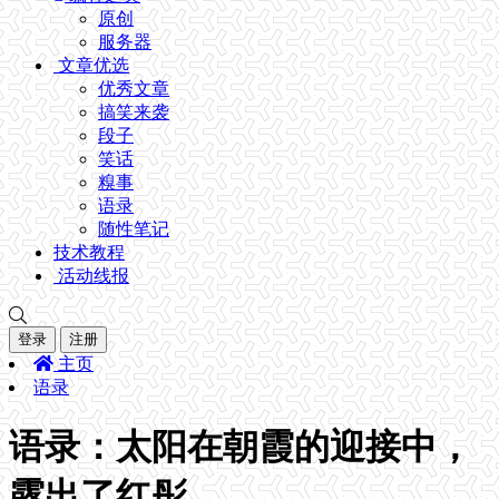
原创
服务器
文章优选
优秀文章
搞笑来袭
段子
笑话
糗事
语录
随性笔记
技术教程
活动线报
登录
注册
主页
语录
语录：太阳在朝霞的迎接中，
露出了红彤