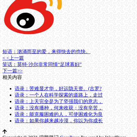
短语：汹涌而至的爱，来得快去的也快。
< <上一篇
笑话：莫特·沙尔非常同情“足球寡妇”
下一篇>>
相关内容
语录：苦难显才华，好运隐天资。(古罗?
语录：一个人在科学探索的道路上，走过
语录：上天完全是为了坚强我们的意志，
语录：没有播种，何来收获；没有辛苦，
语录：能克服困难的人，可使困难化为良
语录：如果你越来越冷漠，你以为你成长