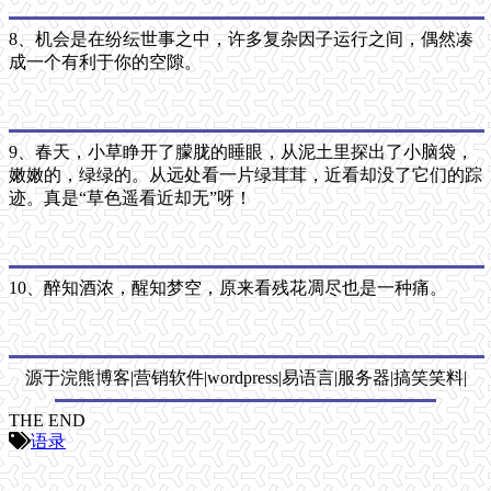
8、机会是在纷纭世事之中，许多复杂因子运行之间，偶然凑
成一个有利于你的空隙。
9、春天，小草睁开了朦胧的睡眼，从泥土里探出了小脑袋，
嫩嫩的，绿绿的。从远处看一片绿茸茸，近看却没了它们的踪
迹。真是“草色遥看近却无”呀！
10、醉知酒浓，醒知梦空，原来看残花凋尽也是一种痛。
源于浣熊博客|营销软件|wordpress|易语言|服务器|搞笑笑料|
THE END
语录