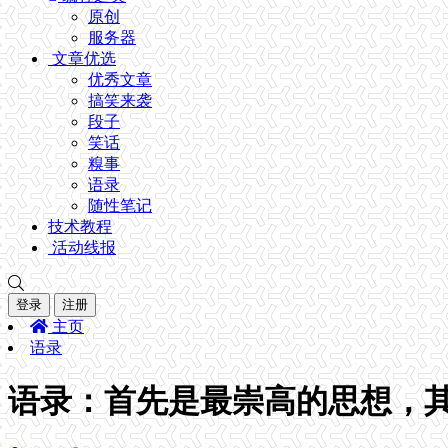
原创
服务器
文章优选
优秀文章
搞笑来袭
段子
笑话
糗事
语录
随性笔记
技术教程
活动线报
登录
注册
主页
语录
语录：首先是最崇高的思想，