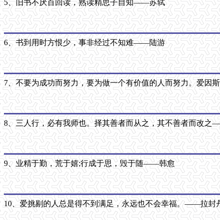
5、旧书不厌百回读，熟读精思子自知——苏轼
6、书到用时方恨少，事非经过不知难——陆游
7、不要为成功而努力，要为做一个有价值的人而努力。爱因
8、三人行，必有我师也。择其善者而从之，其不善者而改之
9、业精于勤，荒于嬉;行成于思，毁于随——韩愈
10、爱挑剔的人总是得不到满足，永远也不会幸福。——拉封