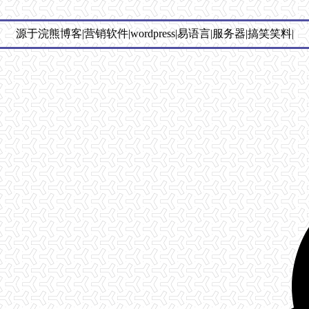
源于浣熊博客|营销软件|wordpress|易语言|服务器|搞笑笑料|