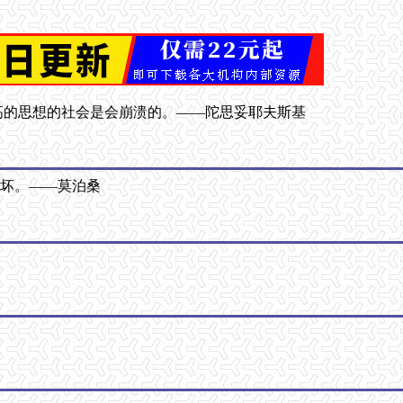
高的思想的社会是会崩溃的。——陀思妥耶夫斯基
么坏。——莫泊桑