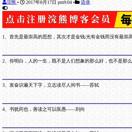
浣熊
•
2017年8月17日 pm9:04
•
语录
1、首先是最崇高的思想，其次才是金钱;光有金钱而没有最崇
2、你明白，人的一生，既不是人们想象的那么好，也不是那
3、发奋识遍天下字，立志读尽人间书——苏轼
4、书犹药也，善读之可以医愚——刘向