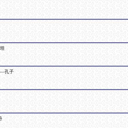
斯坦
——孔子
丹