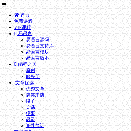
首页
免费课程
VIP课程
易语言
易语言源码
易语言支持库
易语言模块
易语言版本
编程之美
原创
服务器
文章优选
优秀文章
搞笑来袭
段子
笑话
糗事
语录
随性笔记