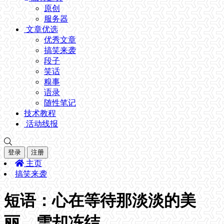
原创
服务器
文章优选
优秀文章
搞笑来袭
段子
笑话
糗事
语录
随性笔记
技术教程
活动线报
登录
注册
主页
搞笑来袭
短语：心在等待那淡淡的美
丽，雪却冻结