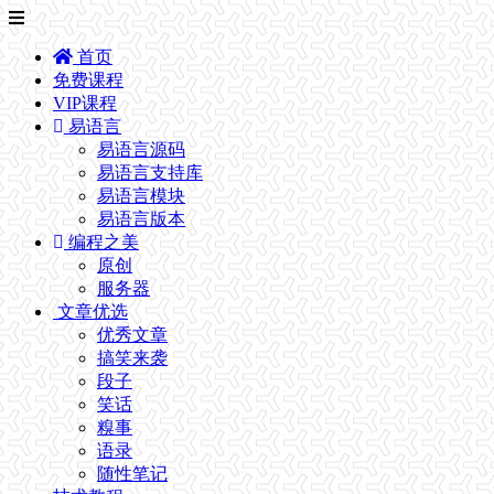
首页
免费课程
VIP课程
易语言
易语言源码
易语言支持库
易语言模块
易语言版本
编程之美
原创
服务器
文章优选
优秀文章
搞笑来袭
段子
笑话
糗事
语录
随性笔记