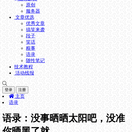
原创
服务器
文章优选
优秀文章
搞笑来袭
段子
笑话
糗事
语录
随性笔记
技术教程
活动线报
登录
注册
主页
语录
语录：没事晒晒太阳吧，没准
你晒黑了就