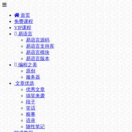
首页
免费课程
VIP课程
易语言
易语言源码
易语言支持库
易语言模块
易语言版本
编程之美
原创
服务器
文章优选
优秀文章
搞笑来袭
段子
笑话
糗事
语录
随性笔记