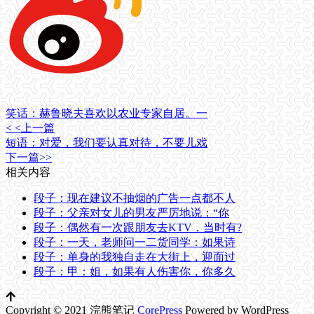
笑话：赫鲁晓夫喜欢以农业专家自居。一
< <上一篇
短语：对爱，我们要认真对待，不要儿戏
下一篇>>
相关内容
段子：现在建议不抽烟的广告一点都不人
段子：父亲对女儿的男友严厉地说：“你
段子：偶然有一次跟朋友去KTV，当时有?
段子：一天，老师问一二货同学：如果诗
段子：单身的我独自走在大街上，迎面过
段子：甲：姐，如果有人伤害你，你多久
Copyright © 2021 浣熊笔记
CorePress
Powered by WordPress