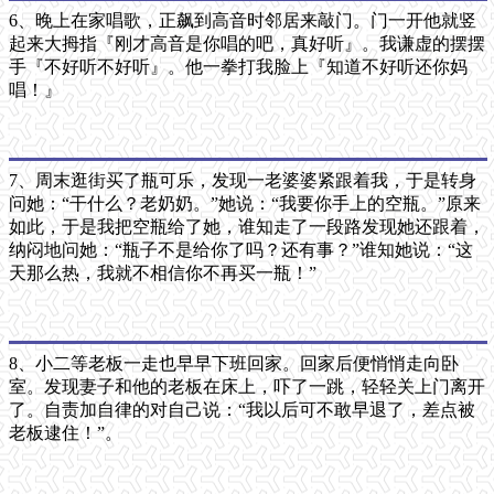
6、晚上在家唱歌，正飙到高音时邻居来敲门。门一开他就竖
起来大拇指『刚才高音是你唱的吧，真好听』。我谦虚的摆摆
手『不好听不好听』。他一拳打我脸上『知道不好听还你妈
唱！』
7、周末逛街买了瓶可乐，发现一老婆婆紧跟着我，于是转身
问她：“干什么？老奶奶。”她说：“我要你手上的空瓶。”原来
如此，于是我把空瓶给了她，谁知走了一段路发现她还跟着，
纳闷地问她：“瓶子不是给你了吗？还有事？”谁知她说：“这
天那么热，我就不相信你不再买一瓶！”
8、小二等老板一走也早早下班回家。回家后便悄悄走向卧
室。发现妻子和他的老板在床上，吓了一跳，轻轻关上门离开
了。自责加自律的对自己说：“我以后可不敢早退了，差点被
老板逮住！”。