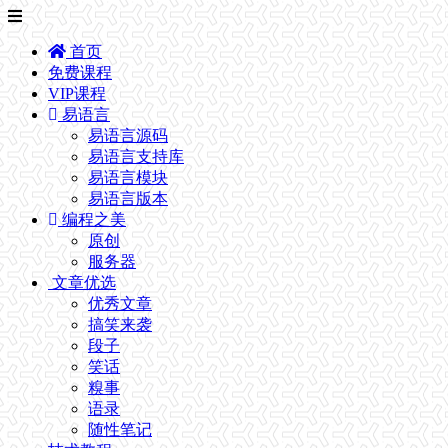
首页
免费课程
VIP课程
易语言
易语言源码
易语言支持库
易语言模块
易语言版本
编程之美
原创
服务器
文章优选
优秀文章
搞笑来袭
段子
笑话
糗事
语录
随性笔记