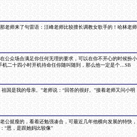
！那老师来了句雷语：汪峰老师比较擅长调教女歌手的！哈林老
以在公众场合满足你任何无理的要求，可以在你不开心的时候扮
手机二十四小时开机待命任你随叫随到，那么他一定是个…SB
，祖国是我的母亲。”老师说：“回答的很好。”接着老师又问小明
以前我老公挺瘦的，看着还勉强凑合，可最近几年他横向发展的特快
：“恩，是跟她妈比较像”