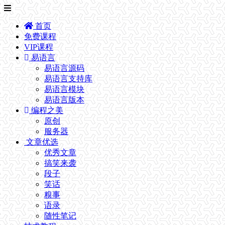
首页
免费课程
VIP课程
易语言
易语言源码
易语言支持库
易语言模块
易语言版本
编程之美
原创
服务器
文章优选
优秀文章
搞笑来袭
段子
笑话
糗事
语录
随性笔记