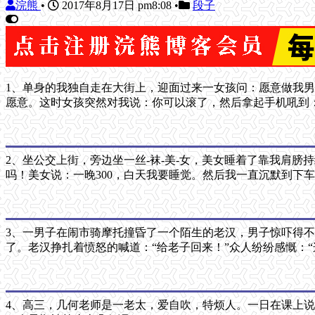
浣熊
•
2017年8月17日 pm8:08
•
段子
1、单身的我独自走在大街上，迎面过来一女孩问：愿意做我
愿意。这时女孩突然对我说：你可以滚了，然后拿起手机吼到
2、坐公交上街，旁边坐一丝-袜-美-女，美女睡着了靠我肩
吗！美女说：一晚300，白天我要睡觉。然后我一直沉默到下
3、一男子在闹市骑摩托撞昏了一个陌生的老汉，男子惊吓得不
了。老汉挣扎着愤怒的喊道：“给老子回来！”众人纷纷感慨：“
4、高三，几何老师是一老太，爱自吹，特烦人。一日在课上说