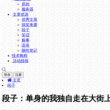
原创
服务器
文章优选
优秀文章
搞笑来袭
段子
笑话
糗事
语录
随性笔记
技术教程
活动线报
登录
注册
主页
段子
段子：单身的我独自走在大街