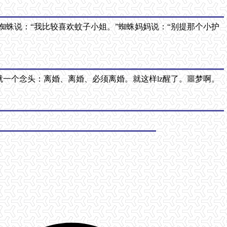
蜘蛛说：“我比较喜欢蚊子小姐。”蜘蛛妈妈说：“别提那个小护
时就一个念头：离婚、离婚、必须离婚。就这样lz醒了。噩梦啊。