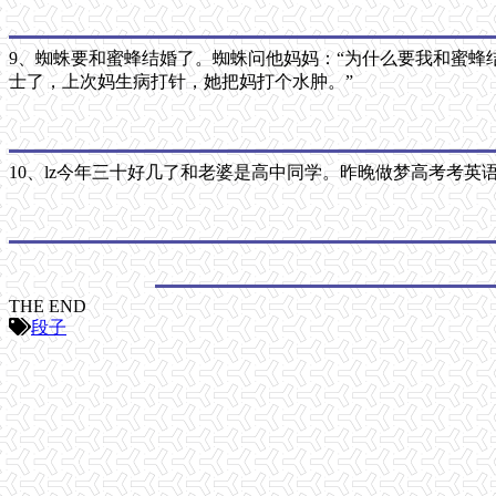
9、蜘蛛要和蜜蜂结婚了。蜘蛛问他妈妈：“为什么要我和蜜蜂
士了，上次妈生病打针，她把妈打个水肿。”
10、lz今年三十好几了和老婆是高中同学。昨晚做梦高考考英
THE END
段子