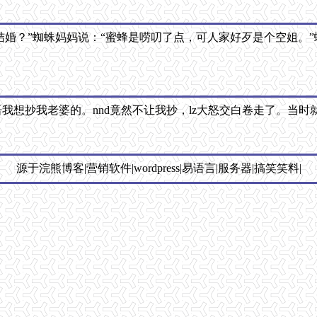
结婚？”蜘蛛妈妈说：“蜜蜂是唠叨了点，可人家好歹是个空姐。”
语我想抄我老婆的。nnd竟然不让我抄，lz大怒交白卷走了。当
源于浣熊博客|营销软件|wordpress|易语言|服务器|搞笑笑料|