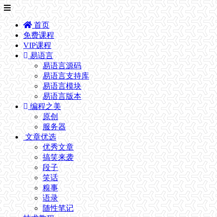
首页
免费课程
VIP课程
易语言
易语言源码
易语言支持库
易语言模块
易语言版本
编程之美
原创
服务器
文章优选
优秀文章
搞笑来袭
段子
笑话
糗事
语录
随性笔记