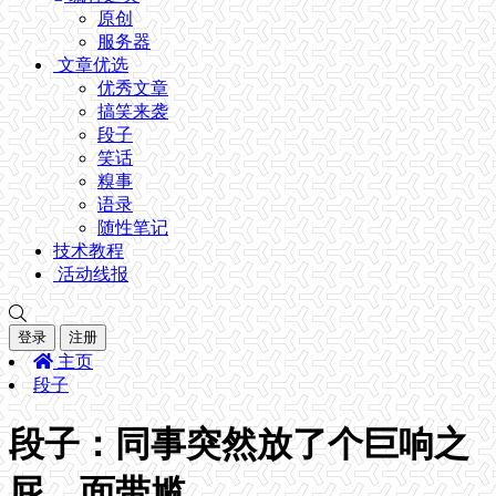
原创
服务器
文章优选
优秀文章
搞笑来袭
段子
笑话
糗事
语录
随性笔记
技术教程
活动线报
登录
注册
主页
段子
段子：同事突然放了个巨响之
屁，面带尴