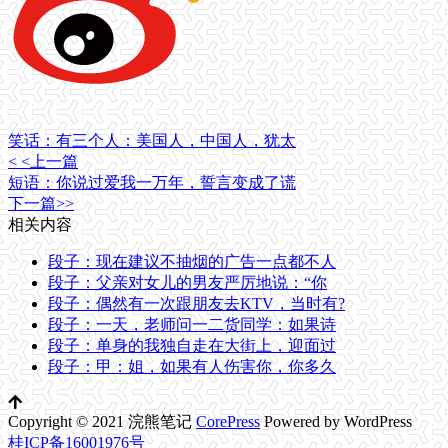
笑话：有三个人：美国人，中国人，犹太
< <上一篇
短语：你说过爱我一万年，誓言变成了谎
下一篇>>
相关内容
段子：现在建议不抽烟的广告一点都不人
段子：父亲对女儿的男友严厉地说：“你
段子：偶然有一次跟朋友去KTV，当时有?
段子：一天，老师问一二货同学：如果诗
段子：单身的我独自走在大街上，迎面过
段子：甲：姐，如果有人伤害你，你多久
Copyright © 2021 浣熊笔记
CorePress
Powered by WordPress
桂ICP备16001976号