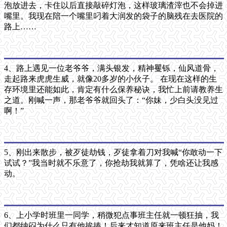
泡放进去，卡住以后直接敲碎灯泡，这样玻璃渣滓也不会掉进
嘴里。我现在陪一个嘴里叼着大润发的袋子的脑残在去医院的
路上……
4、路上遇见一位老爷爷，满头银发，精神矍铄，仙风道骨，
走起路来虎虎生威，就像20多岁的小伙子。 在现在这样的生
存环境里还能如此，肯定有什么保养秘诀，我忙上前请教养生
之道。刚喊一声，那老爷爷就回头了：“你妹，少白头没见过
啊！”
5、刚出来散步，被歹徒劫钱，歹徒拿着刀对我喊“你敢动一下
试试？”我当时就不乐意了，你抢劫我就算了，凭啥还让我感
动。
6、上小学时班里一同学，稍微犯点事班主任就一顿狂抽，我
们都纳闷为什么只有他挨揍！后来才知道原来班主任是他妈！