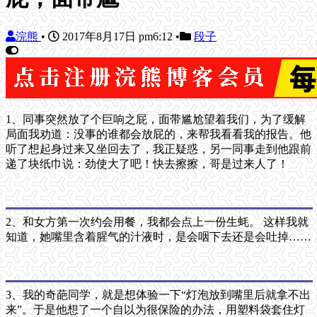
浣熊
•
2017年8月17日 pm6:12
•
段子
1、同事突然放了个巨响之屁，面带尴尬望着我们，为了缓解
局面我劝道：没事的谁都会放屁的，来帮我看看我的报告。他
听了想起身过来又坐回去了，我正疑惑，另一同事走到他跟前
递了块纸巾说：劲使大了吧！快去擦擦，哥是过来人了！
2、和女方第一次约会用餐，我都会点上一份生蚝。 这样我就
知道，她嘴里含着腥气的汁液时，是会咽下去还是会吐掉……
3、我的奇葩同学，就是想体验一下“灯泡放到嘴里后就拿不出
来”。于是他想了一个自以为很保险的办法，用塑料袋套住灯