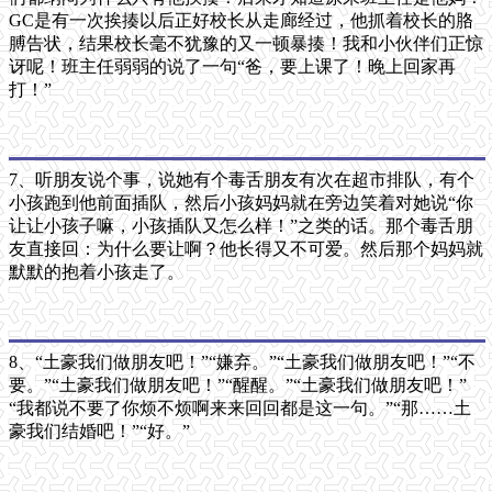
GC是有一次挨揍以后正好校长从走廊经过，他抓着校长的胳
膊告状，结果校长毫不犹豫的又一顿暴揍！我和小伙伴们正惊
讶呢！班主任弱弱的说了一句“爸，要上课了！晚上回家再
打！”
7、听朋友说个事，说她有个毒舌朋友有次在超市排队，有个
小孩跑到他前面插队，然后小孩妈妈就在旁边笑着对她说“你
让让小孩子嘛，小孩插队又怎么样！”之类的话。那个毒舌朋
友直接回：为什么要让啊？他长得又不可爱。然后那个妈妈就
默默的抱着小孩走了。
8、“土豪我们做朋友吧！”“嫌弃。”“土豪我们做朋友吧！”“不
要。”“土豪我们做朋友吧！”“醒醒。”“土豪我们做朋友吧！”
“我都说不要了你烦不烦啊来来回回都是这一句。”“那……土
豪我们结婚吧！”“好。”