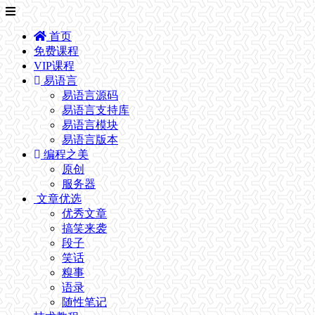
首页
免费课程
VIP课程
易语言
易语言源码
易语言支持库
易语言模块
易语言版本
编程之美
原创
服务器
文章优选
优秀文章
搞笑来袭
段子
笑话
糗事
语录
随性笔记