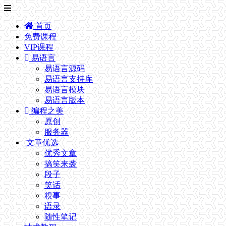
首页
免费课程
VIP课程
易语言
易语言源码
易语言支持库
易语言模块
易语言版本
编程之美
原创
服务器
文章优选
优秀文章
搞笑来袭
段子
笑话
糗事
语录
随性笔记