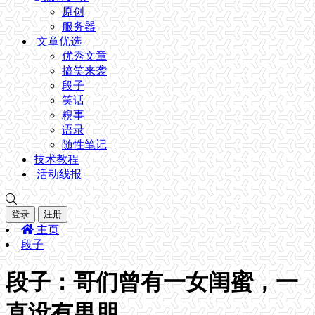
原创
服务器
文章优选
优秀文章
搞笑来袭
段子
笑话
糗事
语录
随性笔记
技术教程
活动线报
登录
注册
主页
段子
段子：哥们曾有一女闺蜜，一
直没有男朋