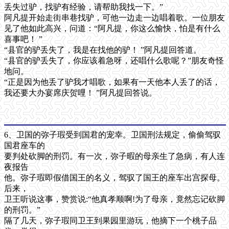
丢失过驴，找驴有经验，请帮助我找一下。”
阿凡提开始走街串巷找驴，可他一边走一边唱着歌。一位朋友
见了他如此高兴，问道：“阿凡提，你这么愉快，怕是有什么
喜事吧！ ”
“县官的驴丢失了，我是在找他的驴！ ”阿凡提回答道。
“县官的驴丢失了，你应该着急呀，还唱什么歌呢？”朋友奇怪
地问。
“正是因为他丢了驴我才唱歌，如果有一天他本人丢了的话，
我还要大办宴席庆贺哩！ ”阿凡提回答说。
6、卫国的弥子瑕受到国君的宠幸。卫国刑法规定，偷偷驾驭
国君座车的
要判处砍脚的刑罚。有一次，弥子暇的母亲生了急病，有人连
夜报告
他。弥子瑕即假借国王的名义，驾驭了国王的座车出宫探母。
后来，
卫王听说这事，赞赏说:“他真孝顺啊!为了母亲，竟然忘记砍脚
的刑罚。”
隔了几天，弥子瑕同卫王到果园里游玩，他摘下一个桃子品