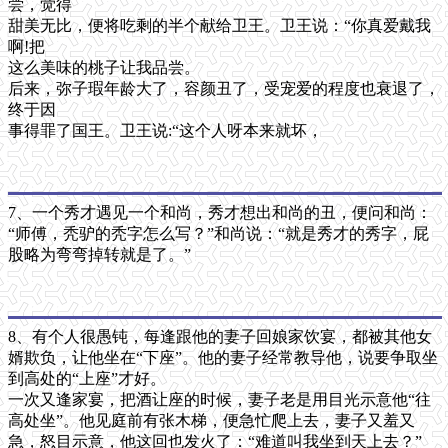
尝，觉得
甜美无比，便将吃剩的半个献给卫王。卫王说：“你真爱戴我
啊!把
这么美味的桃子让我品尝。
后来，弥子瑕年龄大了，容颜丑了，受宠爱的程度也衰退了，
终于因
事得罪了国王。卫王说:“这个人呀本来就坏，
7、一个秀才遇见一个和尚，秀才想出和尚的丑，便问和尚：
“师傅，秃驴的秃字怎么写？”和尚说：“就是秀才的秀字，屁
股略为弯弯掉转就是了。”
8、有个人很愚钝，每逢跟他的妻子回娘家饮宴，都被其他女
婿欺负，让他坐在“下座”。他的妻子经常教导他，说要争取坐
到高处的“上座”才好。
一次又逢家宴，把酒让座的时候，妻子老是用目光示意他“往
高处坐”。他见庭前有张木梯，便急忙爬上去，妻子又羞又
急，怒目示意，他这回也发火了：“难道叫我坐到天上去？”