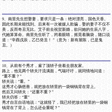
9、南里先生想娶妻，要求只是一条：绝对漂亮，国色天香。
因此长期未能找到。后来有一次被媒人欺骗，娶的妻子不仅不
美，反而奇丑无比。艾子前去祝贺新婚，欲问她的生辰八字，
代她算算命。南里先生听了，闭着眼睛，摇晃着脑袋，随口说
道：“辛酉戊辰，乙巳癸丑！ ”（意为：新有屋陈，已是鬼
丑。）
10、从前有个秀才，雇了顶轿子坐着去朋友家。
路上，他见两个轿夫汗流满面，气喘吁吁，就同情地问道：
“重不重？”
轿夫说：“重。”
这秀才心肠慈善，就把放在轿里的一袋铜钱背在背上。
然后又问轿夫：“还重不重？”
轿夫仍答：“重”
秀才自言自语地说：“这就怪了，我已经把放在轿里的一袋铜
钱背在了背上，怎么还会重呢？”