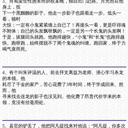
3、肖蜀梁生性愚笨而胆校某晚，独自出门赶路。月光照在他
身上，投
下一个黑黝黝的影于。他走一步影子也跟着走一步。低头一
看，顿时
大惊：一定有小鬼紧紧缠上自已了！再接头一看，更是吓得魂
不附体：自已的头发飘呀飘的，一定是另一个长鬼的头发啊！
于是，拔腿回头就跑。他跑得越快，“小鬼”和“长鬼”也跑得越
快。跑呀跑，始终摆脱不了两个鬼魂的纠缠。跑回家，终于力
竭气衰而死。
4、有个叫朱评温的人、前去拜支离益为老师、潜心学习杀龙
的本领。他
耗尽了千金的家产，苦心花费了3年时间，终于学成回来。然
而，他
寻来找去连龙的影子也没见到。他化费了昂贵代价学来的本
领，竟没有丝毫用处。
5、县官的驴丢了，他把阿凡提找来对他说：“阿凡提，你多次