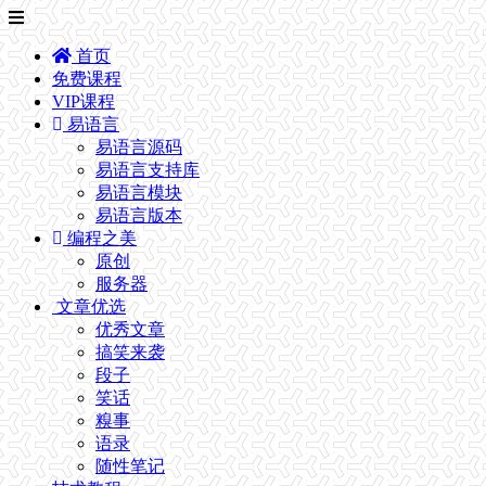
首页
免费课程
VIP课程
易语言
易语言源码
易语言支持库
易语言模块
易语言版本
编程之美
原创
服务器
文章优选
优秀文章
搞笑来袭
段子
笑话
糗事
语录
随性笔记