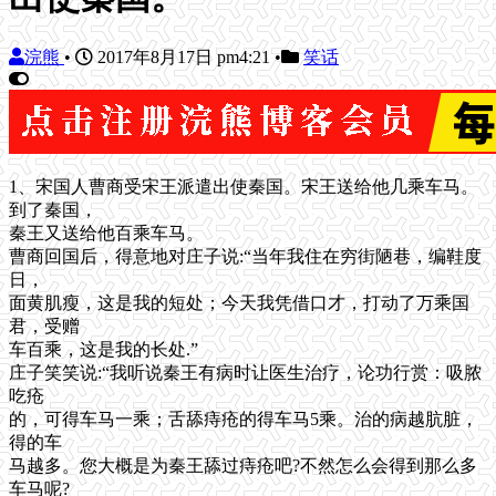
浣熊
•
2017年8月17日 pm4:21
•
笑话
1、宋国人曹商受宋王派遣出使秦国。宋王送给他几乘车马。
到了秦国，
秦王又送给他百乘车马。
曹商回国后，得意地对庄子说:“当年我住在穷街陋巷，编鞋度
日，
面黄肌瘦，这是我的短处；今天我凭借口才，打动了万乘国
君，受赠
车百乘，这是我的长处.”
庄子笑笑说:“我听说秦王有病时让医生治疗，论功行赏：吸脓
吃疮
的，可得车马一乘；舌舔痔疮的得车马5乘。治的病越肮脏，
得的车
马越多。您大概是为秦王舔过痔疮吧?不然怎么会得到那么多
车马呢?