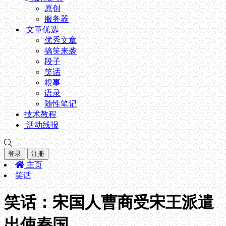
原创
服务器
文章优选
优秀文章
搞笑来袭
段子
笑话
糗事
语录
随性笔记
技术教程
活动线报
登录
注册
主页
笑话
笑话：宋国人曹商受宋王派遣
出使秦国。