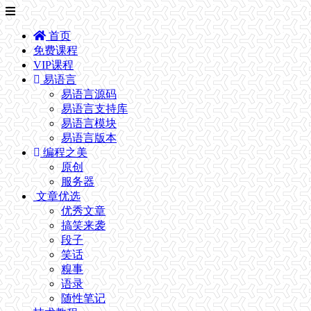
首页
免费课程
VIP课程
易语言
易语言源码
易语言支持库
易语言模块
易语言版本
编程之美
原创
服务器
文章优选
优秀文章
搞笑来袭
段子
笑话
糗事
语录
随性笔记