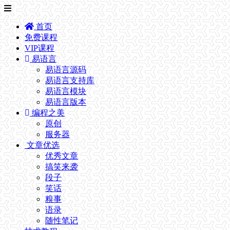
首页
免费课程
VIP课程
易语言
易语言源码
易语言支持库
易语言模块
易语言版本
编程之美
原创
服务器
文章优选
优秀文章
搞笑来袭
段子
笑话
糗事
语录
随性笔记