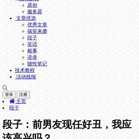
原创
服务器
文章优选
优秀文章
搞笑来袭
段子
笑话
糗事
语录
随性笔记
技术教程
活动线报
登录
注册
主页
段子
段子：前男友现任好丑，我应
该高兴吗？