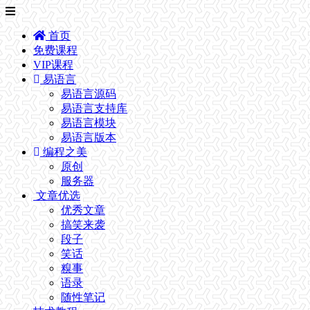
首页
免费课程
VIP课程
易语言
易语言源码
易语言支持库
易语言模块
易语言版本
编程之美
原创
服务器
文章优选
优秀文章
搞笑来袭
段子
笑话
糗事
语录
随性笔记