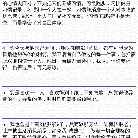
的心情去面对，不如把它们养成习惯。习惯跑步，习惯健身，
习惯记录，习惯和一个人在一起。习惯能消磨一个人对事物的
厌恶感，能让一个人与世界相安无事。“习惯了就好”不是无
奈，而是学会了对自己体谅。
4、你今天与他亲密无间，掏心掏肺说过的话，都有可能成为
日后他戳伤你的利箭。我不后悔自己做过的每一件事，包括蒙
上双眼相信一个人。他日，若被万箭穿心，我认。但你要记
得，伤害过后，再无原谅。
5、要是喜欢一个人，喜欢得到了家，不知怎地，总觉得他异
常的小，异常的傻，时时刻刻需要照顾呵护。
6、我也曾是个富幻想的孩子，然而刹那芳华，红颜转眼老，
壮志被生活消耗殆尽，如今我“成熟”了，做着一切合规格的
事，不再叫父母担心，旁人点头称善，认为我终于修成正果，