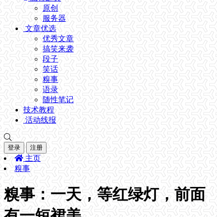
原创
服务器
文章优选
优秀文章
搞笑来袭
段子
笑话
糗事
语录
随性笔记
技术教程
活动线报
登录
注册
主页
糗事
糗事：一天，等红绿灯，前面
有一短裙美