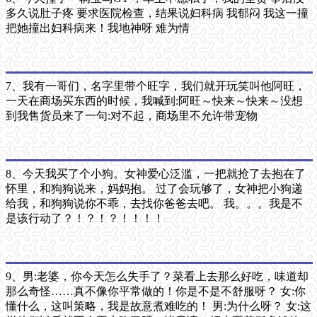
多久说肚子疼 要求医院检查，结果说妇科病 我郁闷 我这一撞
把她撞出妇科病来！我地神呀 难为情
7、我有一哥们，名字里带个旺字，我们就开玩笑叫他阿旺，
一天在商场买东西的时候，我喊到:阿旺～快来～快来～没想
到我售货员来了一句:对不起，商场里不允许带宠物
8、今天我买了个小狗。女神爱心泛滥，一把就抢了去抱在了
怀里，和狗狗说来，妈妈抱。 过了会玩够了，女神把小狗递
给我，和狗狗说你不乖，去找你爸爸去吧。 我。。。我是不
是该行动了？！？！？！！！！
9、男:老婆，你今天怎么失手了？菜看上去那么好吃，味道却
那么奇怪……真不像你平常做的！你是不是不舒服呀？ 女:你
懂什么，这叫策略，我是故意煮难吃的！ 男:为什么呀？ 女:这