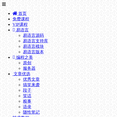
首页
免费课程
VIP课程
易语言
易语言源码
易语言支持库
易语言模块
易语言版本
编程之美
原创
服务器
文章优选
优秀文章
搞笑来袭
段子
笑话
糗事
语录
随性笔记