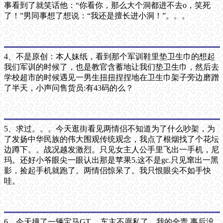
事看到了就笑话他：“你看你，那么大个洞都进不去o，笑死
了！”男同事想了想说：“我还是擅长进小洞！”。。。
4、不是原创：本人妹纸，看到那个军训鞋里垫卫生巾的想起
我们军训的时候了，也是教官含蓄地让我们垫卫生巾，然后去
学校超市的时候遇见一男生扭扭捏捏地在卫生巾架子旁边磨蹭
了半天，小声问售货员:有43码的么？
5、求过。。。今天逛街看见两情侣不知道为了什么吵架，为
了发扬中华民族的伟大围观传统观念，我点了根烟找了个花坛
边蹲下。。战况越发激烈。只见女主人公手里飞出一手机，尼
玛。还好小爷眼尖一眼认出那是苹果5.这不是gc.只见窜出一黑
影，捡起手机就跑了。两情侣惊呆了。我只恨眼尖不如手快
哇。
6、今天撞了一辆宝马GT ，车主不愿私了，我的全责 事后没