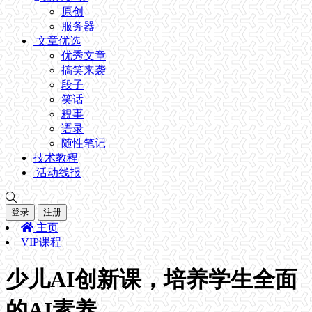
原创
服务器
文章优选
优秀文章
搞笑来袭
段子
笑话
糗事
语录
随性笔记
技术教程
活动线报
登录
注册
主页
VIP课程
少儿AI创新课，培养学生全面
的AI素养