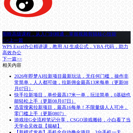
剪映高级课程，从入门到精通，掌握视频剪辑核心技能
< <上一篇
WPS Excel办公精讲课，教用 AI 生成公式，VBA 代码，助力
高效办公
下一篇>>
相关内容
2026年即梦AI拉新项目最新玩法，无任何门槛，操作非
常简单，人人都可做，拉新佣金最高13米每单（更新08
月07日）
快手拉新项目，单价最高17米一单，玩法简单，0基础也
能轻松上手（更新08月07日）
迅雷搜索拉新项目，最高16每单！不限量级人人可冲，
零门槛上手（更新0807）
游戏挂G全流程笔记分享，CSGO游戏搬砖，小白看了当
天学会见收益【揭秘】
【新模式发布】手机全自动撸金项目，3台手机一天