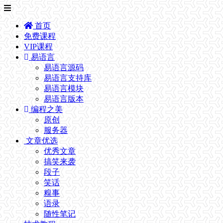
首页
免费课程
VIP课程
易语言
易语言源码
易语言支持库
易语言模块
易语言版本
编程之美
原创
服务器
文章优选
优秀文章
搞笑来袭
段子
笑话
糗事
语录
随性笔记