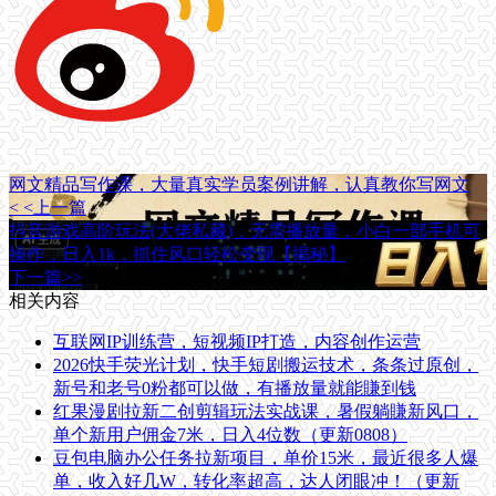
网文精品写作课，大量真实学员案例讲解，认真教你写网文
< <上一篇
抖音游戏高阶玩法(大佬私藏)，无需播放量，小白一部手机可
操作，日入1k，抓住风口轻松变现【揭秘】
下一篇>>
相关内容
互联网IP训练营，短视频IP打造，内容创作运营
2026快手荧光计划，快手短剧搬运技术，条条过原创，
新号和老号0粉都可以做，有播放量就能賺到钱
红果漫剧拉新二创剪辑玩法实战课，暑假躺賺新风口，
单个新用户佣金7米，日入4位数（更新0808）
豆包电脑办公任务拉新项目，单价15米，最近很多人爆
单，收入好几W，转化率超高，达人闭眼冲！（更新