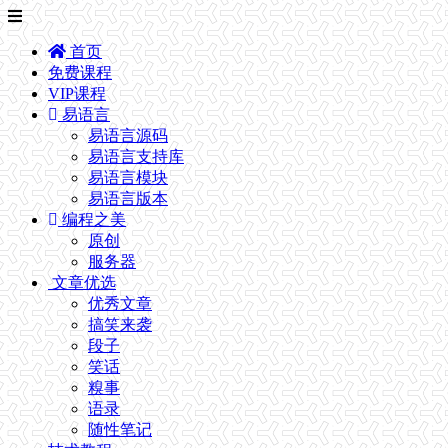
首页
免费课程
VIP课程
易语言
易语言源码
易语言支持库
易语言模块
易语言版本
编程之美
原创
服务器
文章优选
优秀文章
搞笑来袭
段子
笑话
糗事
语录
随性笔记