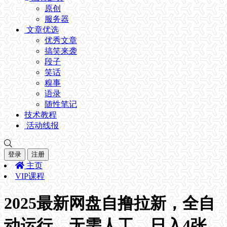
原创
服务器
文章优选
优秀文章
搞笑来袭
段子
笑话
糗事
语录
随性笔记
技术教程
活动线报
登录
注册
主页
VIP课程
2025最新网盘自撸拉新，全自
动运行，无需人工，日入4张