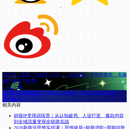
带货无人直播，轻松月入2W+，小白必做，手把手教学，无脑
操作(附学习资料)
< <上一篇
172号卡代理商激活_下级长久未登录，回流自动激活插件
下一篇>>
相关内容
超级IP变现训练营｜从认知破局、人设打造、爆款内容
到全域流量变现全链路实战
2026新商业思维实战课｜思维破局+财商进阶+周期趋势