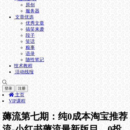
原创
服务器
文章优选
优秀文章
搞笑来袭
段子
笑话
糗事
语录
随性笔记
技术教程
活动线报
登录
注册
主页
VIP课程
薅流第七期：纯0成本淘宝推荐
流-小红书薅流最新版目，0投