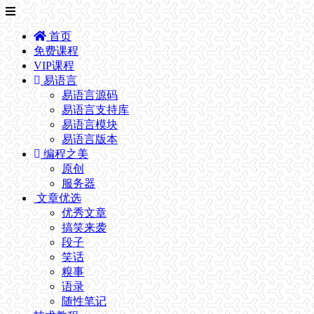
首页
免费课程
VIP课程
易语言
易语言源码
易语言支持库
易语言模块
易语言版本
编程之美
原创
服务器
文章优选
优秀文章
搞笑来袭
段子
笑话
糗事
语录
随性笔记