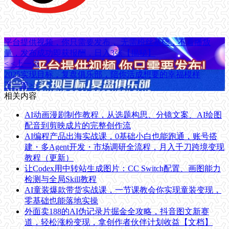
平台提供视频，你只需要发布， 无需粉丝基础，不看播放
量，发布成功即获报酬，日入3张【揭秘】
< <上一篇
2025实现目标，复盘俱乐部，陪你活成想要的幸福模样
下一篇>>
相关内容
AI动画漫剧制作教程，从选题构思、分镜文案、AI绘图
配音到剪映成片的完整创作流
AI编程产品出海实战课，0基础小白也能跑通，账号搭
建・多Agent开发・市场调研全流程，月入千刀跨境变现
教程（更新）
让Codex用中转站生成图片：CC Switch配置、画图能力
检测与全局Skill教程
AI童装爆款带货实战课，一节课教会你实现童装变现，
零基础也能落地实操
外面卖188的AI伪记录片掘金全攻略，抖音图文新赛
道，轻松涨粉变现，拿创作者伙伴计划收益【文档】