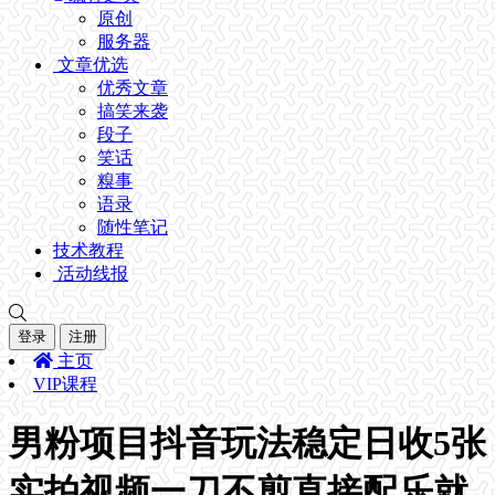
原创
服务器
文章优选
优秀文章
搞笑来袭
段子
笑话
糗事
语录
随性笔记
技术教程
活动线报
登录
注册
主页
VIP课程
男粉项目抖音玩法稳定日收5张
实拍视频一刀不剪直接配乐就