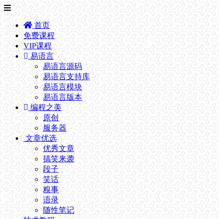
首页
免费课程
VIP课程
易语言
易语言源码
易语言支持库
易语言模块
易语言版本
编程之美
原创
服务器
文章优选
优秀文章
搞笑来袭
段子
笑话
糗事
语录
随性笔记