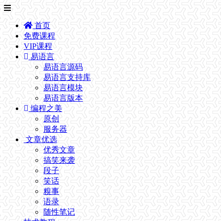
首页
免费课程
VIP课程
易语言
易语言源码
易语言支持库
易语言模块
易语言版本
编程之美
原创
服务器
文章优选
优秀文章
搞笑来袭
段子
笑话
糗事
语录
随性笔记