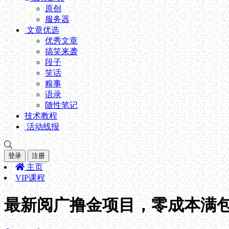
原创
服务器
文章优选
优秀文章
搞笑来袭
段子
笑话
糗事
语录
随性笔记
技术教程
活动线报
登录
注册
主页
VIP课程
最新阅广撸金项目，零成本满