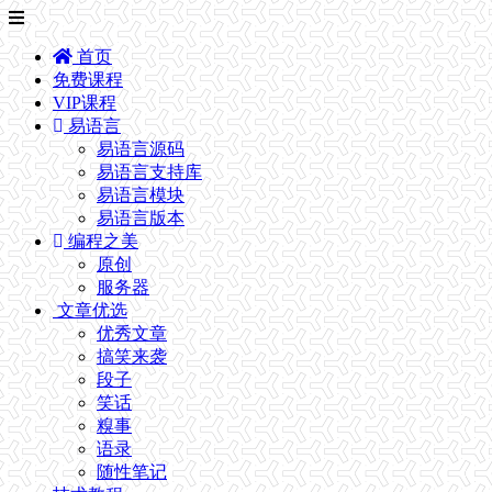
首页
免费课程
VIP课程
易语言
易语言源码
易语言支持库
易语言模块
易语言版本
编程之美
原创
服务器
文章优选
优秀文章
搞笑来袭
段子
笑话
糗事
语录
随性笔记