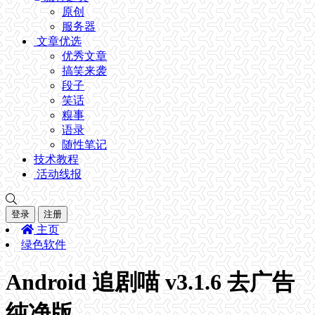
原创
服务器
文章优选
优秀文章
搞笑来袭
段子
笑话
糗事
语录
随性笔记
技术教程
活动线报
登录
注册
主页
绿色软件
Android 追剧喵 v3.1.6 去广告
纯净版