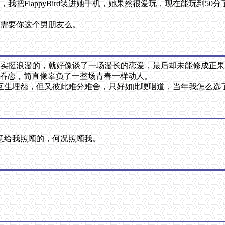
FlappyBird装进她手机，她果然很爱玩，现在能玩到50分了
还有需要你这个男朋友么。
其实挺浪漫的，就好像谈了一场漫长的恋爱，最后却未能修成正果
无眷恋，简直像辜负了一整场青春一样动人。
互生埋怨，但又彼此难分难舍，只好如此哽咽道，当年我怎么选
意给我照顾的，何况照顾我。