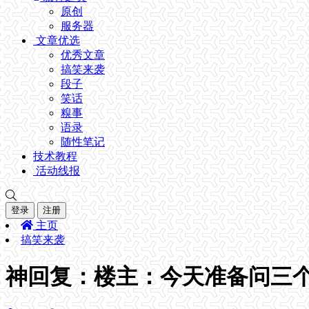
原创
服务器
文章优选
优秀文章
搞笑来袭
段子
笑话
糗事
语录
随性笔记
技术教程
活动线报
登录
注册
主页
搞笑来袭
神回复：楼主：今天准备问三个