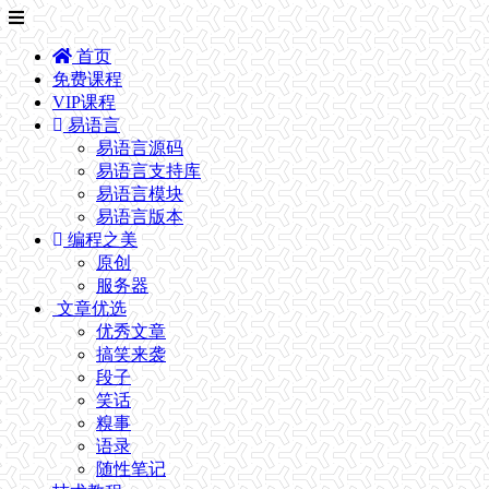
首页
免费课程
VIP课程
易语言
易语言源码
易语言支持库
易语言模块
易语言版本
编程之美
原创
服务器
文章优选
优秀文章
搞笑来袭
段子
笑话
糗事
语录
随性笔记