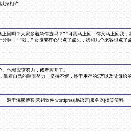
想以身相许！
马上回啊？人家多着急你造吗？” “可我马上回，你又马上回我
啊！” “哦…” 女孩若有心思点了点头，我和几个乘客也点了
价。他就应该努力，或者离开了。
，靠着自己的踏实努力，坚持不懈，终于用存的5万以及父母给的
源于浣熊博客|营销软件|wordpress|易语言|服务器|搞笑笑料|