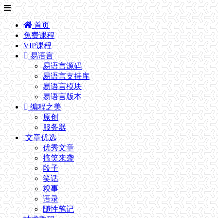
首页
免费课程
VIP课程
易语言
易语言源码
易语言支持库
易语言模块
易语言版本
编程之美
原创
服务器
文章优选
优秀文章
搞笑来袭
段子
笑话
糗事
语录
随性笔记