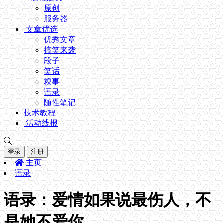
原创
服务器
文章优选
优秀文章
搞笑来袭
段子
笑话
糗事
语录
随性笔记
技术教程
活动线报
登录
注册
主页
语录
语录：爱情如果说最伤人，不
是她不爱你