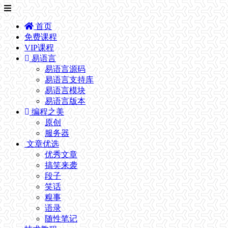
首页
免费课程
VIP课程
易语言
易语言源码
易语言支持库
易语言模块
易语言版本
编程之美
原创
服务器
文章优选
优秀文章
搞笑来袭
段子
笑话
糗事
语录
随性笔记