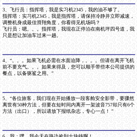
3、飞行员：指挥塔，我是实习机2345，我的油不够了。
指挥塔：实习机2345，我是指挥塔，请保持冷静并立即减速，
调整机身成最佳滑翔角度，你看得见机场吗？
飞行员：嗯。。。指挥塔，我现在正停泊在南机坪四号道，我
只是想让加油车过来一趟。
4、“。。。如果飞机必需在水面迫降，。。。但请在离开飞机
前不要充气。。。如果来得及，您可以顺手带些本公司提供的
餐点，以备驱鲨之用。”
5、“各位旅客，我们现在开始播放一段客舱安全影带，要骤然
离世有50种方法，但要在短时间内离开一架波音757却只有6个
方法（出口），所以请放下报纸杂志，专心一点！ ”
6、我：嘿，我今天在路边捡到十块钱啊！