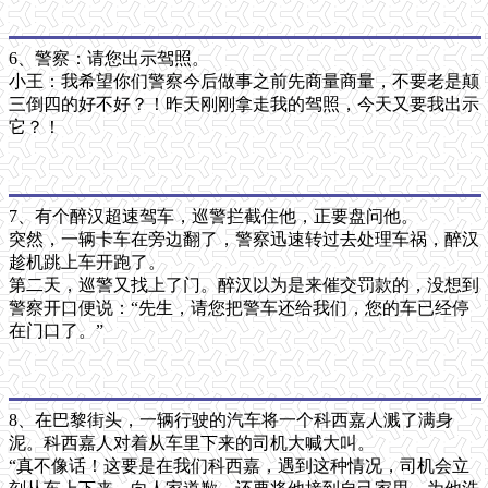
6、警察：请您出示驾照。
小王：我希望你们警察今后做事之前先商量商量，不要老是颠
三倒四的好不好？！昨天刚刚拿走我的驾照，今天又要我出示
它？！
7、有个醉汉超速驾车，巡警拦截住他，正要盘问他。
突然，一辆卡车在旁边翻了，警察迅速转过去处理车祸，醉汉
趁机跳上车开跑了。
第二天，巡警又找上了门。醉汉以为是来催交罚款的，没想到
警察开口便说：“先生，请您把警车还给我们，您的车已经停
在门口了。”
8、在巴黎街头，一辆行驶的汽车将一个科西嘉人溅了满身
泥。科西嘉人对着从车里下来的司机大喊大叫。
“真不像话！这要是在我们科西嘉，遇到这种情况，司机会立