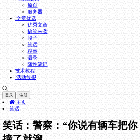
原创
服务器
文章优选
优秀文章
搞笑来袭
段子
笑话
糗事
语录
随性笔记
技术教程
活动线报
登录
注册
主页
笑话
笑话：警察：“你说有辆车把你
撞了就溜