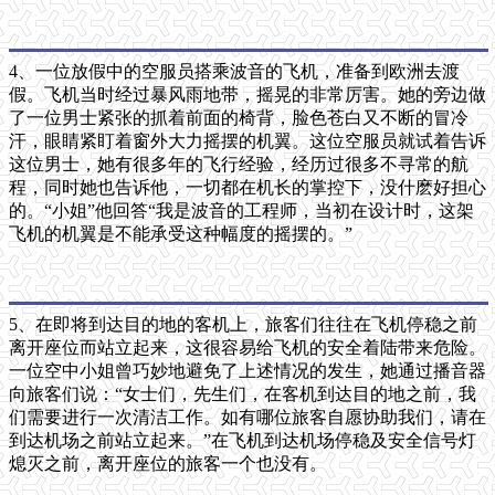
4、一位放假中的空服员搭乘波音的飞机，准备到欧洲去渡
假。飞机当时经过暴风雨地带，摇晃的非常厉害。她的旁边做
了一位男士紧张的抓着前面的椅背，脸色苍白又不断的冒冷
汗，眼睛紧盯着窗外大力摇摆的机翼。这位空服员就试着告诉
这位男士，她有很多年的飞行经验，经历过很多不寻常的航
程，同时她也告诉他，一切都在机长的掌控下，没什麽好担心
的。“小姐”他回答“我是波音的工程师，当初在设计时，这架
飞机的机翼是不能承受这种幅度的摇摆的。”
5、在即将到达目的地的客机上，旅客们往往在飞机停稳之前
离开座位而站立起来，这很容易给飞机的安全着陆带来危险。
一位空中小姐曾巧妙地避免了上述情况的发生，她通过播音器
向旅客们说：“女士们，先生们，在客机到达目的地之前，我
们需要进行一次清洁工作。如有哪位旅客自愿协助我们，请在
到达机场之前站立起来。”在飞机到达机场停稳及安全信号灯
熄灭之前，离开座位的旅客一个也没有。