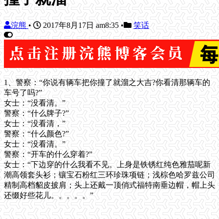
浣熊
•
2017年8月17日 am8:35
•
笑话
1、警察：“你说有辆车把你撞了就溜之大吉?你看清那辆车的
车号了吗?”
女士：“没看清。”
警察：“什么牌子?”
女士：“没看清，”
警察：“什么颜色?”
女士：“没看清。”
警察：“开车的什么穿着?”
女士：“下边穿的什么我看不见。上身是铁锈红纯色雅茄呢新
潮高领套头衫；镶宝石粉红三环珍珠项链；浅棕色哈罗兹公司
精制高档貂皮披肩；头上还戴一顶俏式福特南垂边帽，帽上头
还缀好些花儿。。。。。”