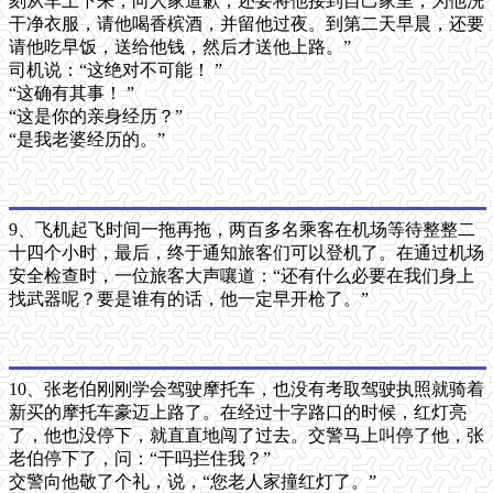
刻从车上下来，向人家道歉，还要将他接到自己家里，为他洗
干净衣服，请他喝香槟酒，并留他过夜。到第二天早晨，还要
请他吃早饭，送给他钱，然后才送他上路。”
司机说：“这绝对不可能！ ”
“这确有其事！ ”
“这是你的亲身经历？”
“是我老婆经历的。”
9、飞机起飞时间一拖再拖，两百多名乘客在机场等待整整二
十四个小时，最后，终于通知旅客们可以登机了。在通过机场
安全检查时，一位旅客大声嚷道：“还有什么必要在我们身上
找武器呢？要是谁有的话，他一定早开枪了。”
10、张老伯刚刚学会驾驶摩托车，也没有考取驾驶执照就骑着
新买的摩托车豪迈上路了。在经过十字路口的时候，红灯亮
了，他也没停下，就直直地闯了过去。交警马上叫停了他，张
老伯停下了，问：“干吗拦住我？”
交警向他敬了个礼，说，“您老人家撞红灯了。”