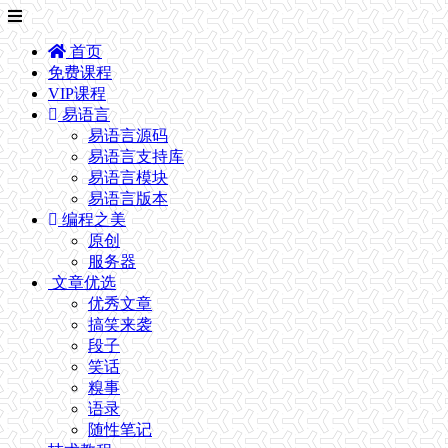
首页
免费课程
VIP课程
易语言
易语言源码
易语言支持库
易语言模块
易语言版本
编程之美
原创
服务器
文章优选
优秀文章
搞笑来袭
段子
笑话
糗事
语录
随性笔记