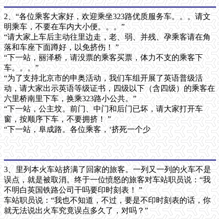
2、“各位乘客大家好，欢迎乘坐323路优质服务车。。。请文
明乘车，不要在车内大小便。。。”
“请大家上车后主动往里边走，老、弱、并残、孕乘客请在角
落和车座下面蹲好，以免挤伤！ ”
“下一站，丽泽桥，请没票的乘客买票，体力不支的乘客下
车。。。”
“为了支持北京市的申奥活动，我们车组开展了英语普级活
动，请大家出示英语等级证书，四级以下（含四级）的乘客在
六里桥南里下车，换乘323路小公共。”
“下一站，公主坟。前门、中门和后门已坏，请大家打开车
窗，按顺序下车，不要拥挤！ ”
“下一站，阜成路。各位乘客，‘挤死一个少
3、里列本火车站挤满了回家的旅客。一列又一列的火车不是
误点，就是被取消。终于一位愤怒的旅客对车站职员说：“我
不明白英国铁路公司干吗要印时刻表！ ”
车站职员说：“我也不知道，不过，要是不印时刻表的话，你
就无法说出火车究竟误点多久了，对吗？”