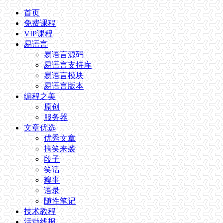
首页
免费课程
VIP课程
易语言
易语言源码
易语言支持库
易语言模块
易语言版本
编程之美
原创
服务器
文章优选
优秀文章
搞笑来袭
段子
笑话
糗事
语录
随性笔记
技术教程
活动线报