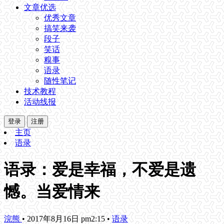
文章优选
优秀文章
搞笑来袭
段子
笑话
糗事
语录
随性笔记
技术教程
活动线报
登录
注册
主页
语录
语录：爱是幸福，不爱是遗
憾。当爱情来
浣熊
•
2017年8月16日 pm2:15
•
语录