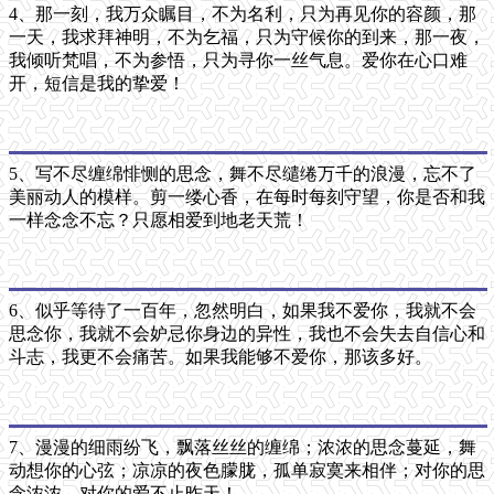
4、那一刻，我万众瞩目，不为名利，只为再见你的容颜，那
一天，我求拜神明，不为乞福，只为守候你的到来，那一夜，
我倾听梵唱，不为参悟，只为寻你一丝气息。爱你在心口难
开，短信是我的挚爱！
5、写不尽缠绵悱恻的思念，舞不尽缱绻万千的浪漫，忘不了
美丽动人的模样。剪一缕心香，在每时每刻守望，你是否和我
一样念念不忘？只愿相爱到地老天荒！
6、似乎等待了一百年，忽然明白，如果我不爱你，我就不会
思念你，我就不会妒忌你身边的异性，我也不会失去自信心和
斗志，我更不会痛苦。如果我能够不爱你，那该多好。
7、漫漫的细雨纷飞，飘落丝丝的缠绵；浓浓的思念蔓延，舞
动想你的心弦；凉凉的夜色朦胧，孤单寂寞来相伴；对你的思
念浓浓，对你的爱不止昨天！